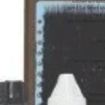
können wir opti
damit Sie sehen k
Nach 
um die Wimpern in
Die 
werden zudem d
Ans
Während
Mit eine