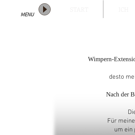
START
ICH
MENU
Wimpern-Extensi
desto meh
Nach der B
Di
Für meine
um ein 