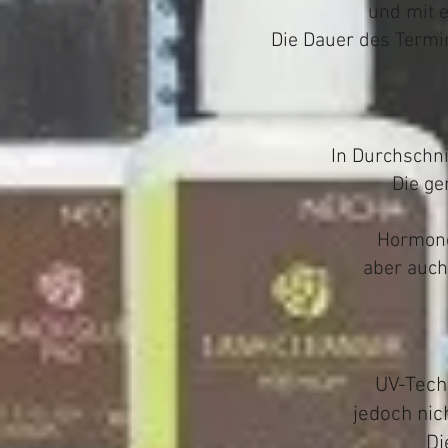
und mit e
Die Dauer des Termi
In Durchschni
Die ge
Hormonel
aber auch
UV-Tech
jedoch ni
Di