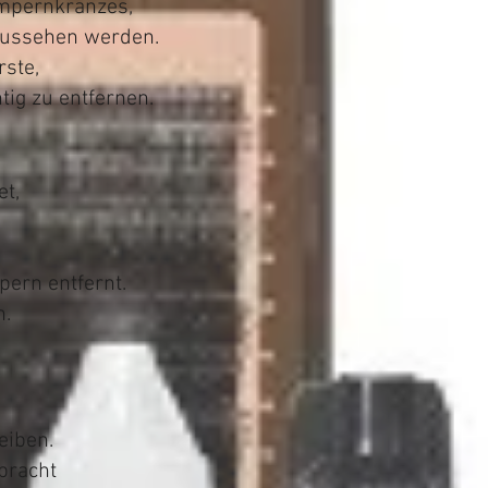
impernkranzes,
aussehen werden.
ste,
ig zu entfernen.
et,
ern entfernt.
n.
eiben.
ebracht