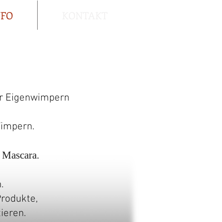
NFO
KONTAKT
er Eigenwimpern
Wimpern.
 Mascara.
.
Produkte,
ieren.