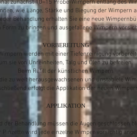
onal zunächst 10–15 Probe-Wimpern entlang des W
önnen, wie Länge, Stärke und Biegung der Wimpern 
jeder Behandlung erhalten Sie eine neue Wimpernbür
 Form zu bringen und ausgefallene Wimpern vorsicht
VORBEREITUNG
Wimpern werden mit einer Tiefenreinigung vorbereit
um sie von Unreinheiten, Talg und Ölen zu befreien.
Beim Refill der künstlichen Wimpern
ie zu weit herausgewachsenen und unstabiele Wimp
chließend erfolgt die Applikation der neuen Wimper
APPLIKATION
 der Behandlung müssen die Augen geschlossen bl
r Pinzette wird jede einzelne Wimper vorsichtig ang