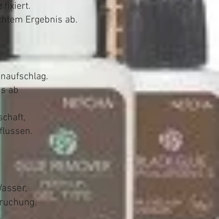
ixiert.
chtem Ergebnis ab.
naufschlag.
us ab
schaft,
flussen.
asser,
ruchung.
.