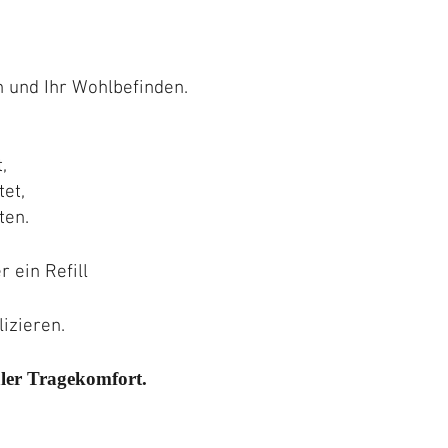
n und Ihr Wohlbefinden.
,
tet,
ten.
 ein Refill
izieren.
ler Tragekomfort.