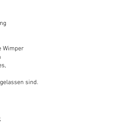
ung
ne Wimper
n
es,
ugelassen sind.
g