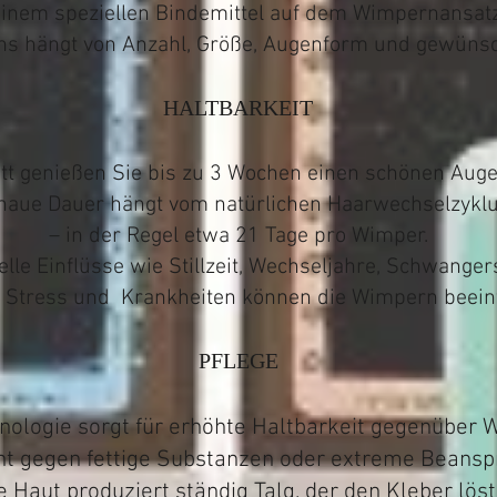
inem speziellen Bindemittel auf dem Wimpernansatz f
ns hängt von Anzahl, Größe, Augenform und gewüns
HALTBARKEIT
tt genießen Sie bis zu 3 Wochen einen schönen Auge
naue Dauer hängt vom natürlichen Haarwechselzykl
– in der Regel etwa 21 Tage pro Wimper.
le Einflüsse wie Stillzeit, Wechseljahre, Schwanger
 Stress und Krankheiten können die Wimpern beein
PFLEGE
nologie sorgt für erhöhte Haltbarkeit gegenüber W
cht gegen fettige Substanzen oder extreme Beansp
e Haut produziert ständig Talg, der den Kleber löst