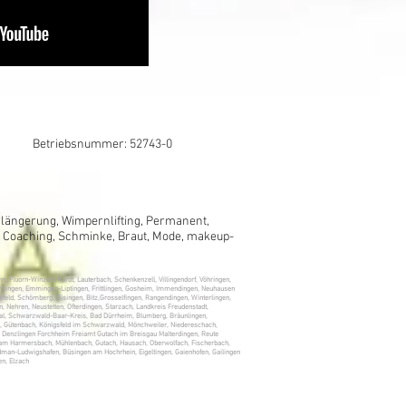
Betriebsnummer: 52743-0
erlängerung, Wimpernlifting, Permanent,
g, Coaching, Schminke, Braut, Mode, makeup-
n, Fluorn-Winzeln Hardt, Lauterbach, Schenkenzell, Villingendorf, Vöhringen,
 Denkingen, Emmingen-Liptingen, Frittlingen, Gosheim, Immendingen, Neuhausen
enfeld, Schömberg, Bisingen, Bitz,Grosselfingen, Rangendingen, Winterlingen,
 Nehren, Neustetten, Ofterdingen, Starzach, Landkreis Freudenstadt,
htal, Schwarzwald-Baar-Kreis, Bad Dürrheim, Blumberg, Bräunlingen,
n, Gütenbach, Königsfeld im Schwarzwald, Mönchweiler, Niedereschach,
 Denzlingen Forchheim Freiamt Gutach im Breisgau Malterdingen, Reute
ll am Harmersbach, Mühlenbach, Gutach, Hausach, Oberwolfach, Fischerbach,
odman-Ludwigshafen, Büsingen am Hochrhein, Eigeltingen, Gaienhofen, Gailingen
en, Elzach