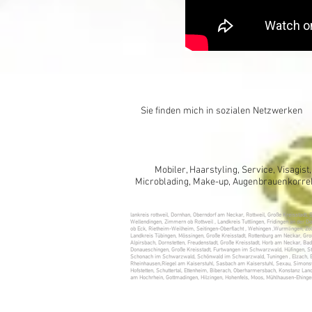
Sie finden mich in sozialen Netzwerken
Mobiler, Haarstyling, Service, Visagis
Microblading, Make-up, Augenbrauenkorrekt
lankreis rottweil, Dornhan, Oberndorf am Neckar, Rottweil, Große Kreisstadt, 
Wellendingen, Zimmern ob Rottweil , Landkreis Tuttlingen, Fridingen an der 
ob Eck, Rietheim-Weilheim, Seitingen-Oberflacht , Wehingen ,Wurmlingen, Zoll
Landkreis Tübingen, Mössingen, Große Kreisstadt, Rottenburg am Neckar, Groß
Alpirsbach, Dornstetten, Freudenstadt, Große Kreisstadt, Horb am Neckar, B
Donaueschingen, Große Kreisstadt, Furtwangen im Schwarzwald, Hüfingen, St
Schonach im Schwarzwald, Schönwald im Schwarzwald, Tuningen , Elzach, Em
Rheinhausen,Riegel am Kaiserstuhl, Sasbach am Kaiserstuhl, Sexau, Simonsw
Hofstetten, Schuttertal, Ettenheim, Biberach, Oberharmersbach, Konstanz Lan
am Hochrhein, Gottmadingen, Hilzingen, Hohenfels, Moos, Mühlhausen-Ehinge