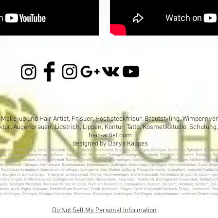
t, Make-up und Hair Artist, Frisuer, Hochsteckfrisur, Brautstyling, Wimpernv
ur, Augenbrauen, Lidstrich, Lippen, Kontur, Tatto, Kosmetikstudio, Schulun
hair-artist.com
designed by Darya Kappes
Schiltach, Schramberg, Große Kreisstadt, Sulz am Neckar ,Aichhalden, Bösingen, Deißlingen, Dietingen, Dunningen, Epfendorf, Eschbron
Donau, Geisingen, Mühlheim an der Donau, Spaichingen ,Trossingen ,Tuttlingen, Aldingen , Balgheim, Böttingen, Bubsheim, Deilingen,
ernalbkreis, Albstadt, Große Kreisstadt, Balingen, Große Kreisstadt, Burladingen, Geislingen, Haigerloch, Hechingen, Meßstetten, Ros
e Kreisstadt, Tübingen, Ammerbuch, Bodelshausen, Dettenhausen, Dußlingen, Gomaringen, Hirrlingen, Kirchentellinsfurt, Kusterdingen,
ad Rippoldsau-Schapbach, Baiersbronn Empfingen, Eutingen im Gäu, Glatten, Loßburg, Pfalzgrafenweiler, Schopfloch, Seewald Waldac
. Georgen im Schwarzwald, Triberg im Schwarzwald, Villingen-Schwenningen, Große Kreisstadt, Vöhrenbach, Brigachtal, Dauchinge
mendingen, Große Kreisstadt, Endingen am Kaiserstuhl, Herbolzheim, Kenzingen, Waldkirch, Bahlingen am Kaiserstuhl, Biederbach
ald, Teningen Vörstetten, Weisweil Winden im Elztal, Wyhl am Kaiserstuhl, Ortenaukreis, Haslach, Hausach, Hornberg, Wolfach, Ze
dkreis, Aach, Engen, Konstanz, Radolfzell am Bodensee, Große Kreisstadt, Singen, Große Kreisstadt Stockach, Tengen, Allensbach, B
n, Mühlingen, Öhningen, Orsingen-Nenzingen, Reichenau, Rielasingen-Worblingen, Steißlingen, Volkertshausen, Landkreis Emmending
Do Not Sell My Personal Information