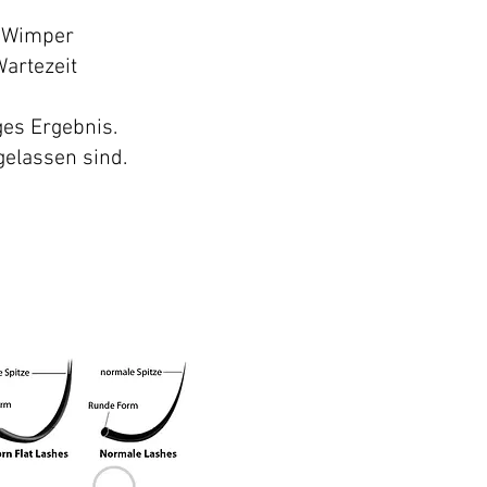
e Wimper
artezeit
ges Ergebnis.
ugelassen sind.