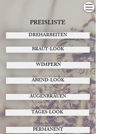
PREISLISTE
DREHARBEITEN
BRAUT-LOOK
WIMPERN
ABEND-LOOK
AUGENBRAUEN
TAGES-LOOK
PERMANENT